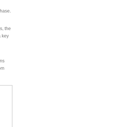
phase.
s, the
a key
ons
rom