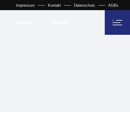
Impressum
Kontakt
Datenschutz
AGBs
Fördermittel
English
Deutsch
ften
neportale
Fördermittel
ften
neportale