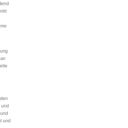
idend
unkt
ahme
rung
 an
elte
 den
- und
 und
nt und