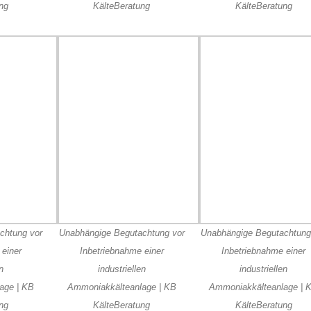
ng
KälteBeratung
KälteBeratung
chtung vor
Unabhängige Begutachtung vor
Unabhängige Begutachtung
 einer
Inbetriebnahme einer
Inbetriebnahme einer
en
industriellen
industriellen
age | KB
Ammoniakkälteanlage | KB
Ammoniakkälteanlage | 
ng
KälteBeratung
KälteBeratung