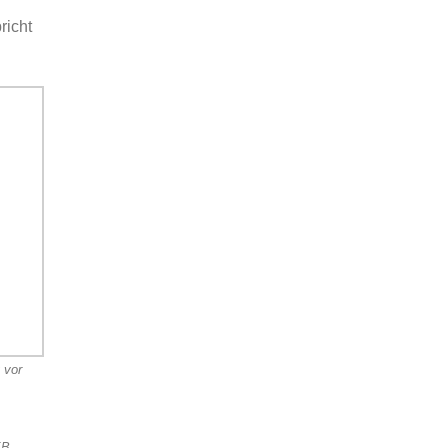
richt
 vor
KB