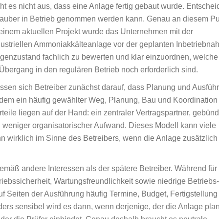
ht es nicht aus, dass eine Anlage fertig gebaut wurde. Entsche
ch sauber in Betrieb genommen werden kann. Genau an diesem P
 einem aktuellen Projekt wurde das Unternehmen mit der
ustriellen Ammoniakkälteanlage vor der geplanten Inbetriebn
lagenzustand fachlich zu bewerten und klar einzuordnen, welche
ergang in den regulären Betrieb noch erforderlich sind.
ssen sich Betreiber zunächst darauf, dass Planung und Ausfüh
s zudem ein häufig gewählter Weg, Planung, Bau und Koordination
ile liegen auf der Hand: ein zentraler Vertragspartner, gebünd
weniger organisatorischer Aufwand. Dieses Modell kann viele
ann wirklich im Sinne des Betreibers, wenn die Anlage zusätzlich
emäß andere Interessen als der spätere Betreiber. Während für
etriebssicherheit, Wartungsfreundlichkeit sowie niedrige Betriebs
f Seiten der Ausführung häufig Termine, Budget, Fertigstellung
rs sensibel wird es dann, wenn derjenige, der die Anlage pla