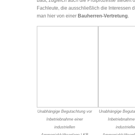
baut, zugleich auch die Prüfprozesse steuert 
Fachleute, die ausschließlich die Interessen 
man hier von einer
Bauherren-Vertretung
.
Unabhängige Begutachtung vor
Unabhängige Beguta
Inbetriebnahme einer
Inbetriebnahme
industriellen
industriell
Ammoniakkälteanlage | KB
Ammoniakkälteanl