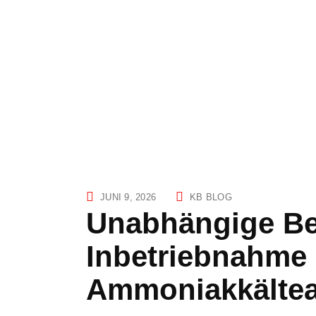
JUNI 9, 2026
KB BLOG
Unabhängige Be
Inbetriebnahme e
Ammoniakkältea