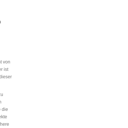
o
ht von
r ist
dieser
zu
n
 die
ekte
chere