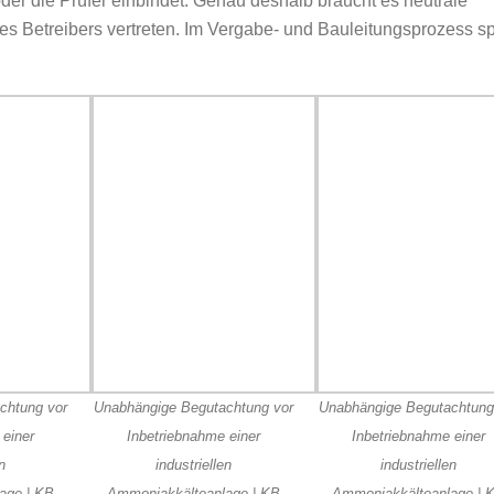
oder die Prüfer einbindet. Genau deshalb braucht es neutrale
des Betreibers vertreten. Im Vergabe- und Bauleitungsprozess sp
chtung vor
Unabhängige Begutachtung vor
Unabhängige Begutachtung
 einer
Inbetriebnahme einer
Inbetriebnahme einer
en
industriellen
industriellen
age | KB
Ammoniakkälteanlage | KB
Ammoniakkälteanlage | 